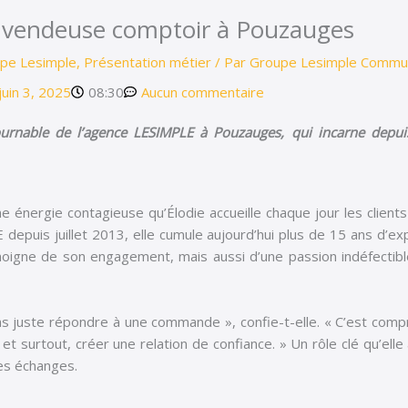
e, vendeuse comptoir à Pouzauges
upe Lesimple
,
Présentation métier
/ Par
Groupe Lesimple Commun
juin 3, 2025
08:30
Aucun commentaire
ournable de l’agence LESIMPLE à Pouzauges, qui incarne depuis 
ne énergie contagieuse qu’Élodie accueille chaque jour les clie
epuis juillet 2013, elle cumule aujourd’hui plus de 15 ans d’e
oigne de son engagement, mais aussi d’une passion indéfectible
as juste répondre à une commande », confie-t-elle. « C’est comp
 et surtout, créer une relation de confiance. » Un rôle clé qu’ell
des échanges.