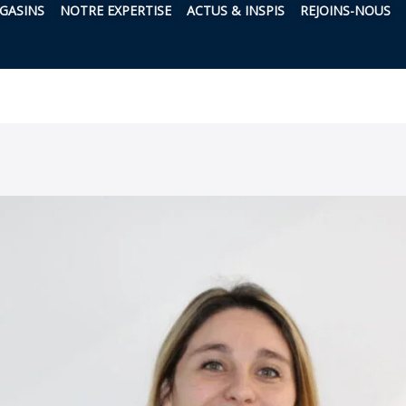
À PROPOS
OUVRIR NOS MAGASINS
OUVRIR NOTRE EXPERTISE
OUVRIR ACTUS & 
O
GASINS
NOTRE EXPERTISE
ACTUS & INSPIS
REJOINS-NOUS