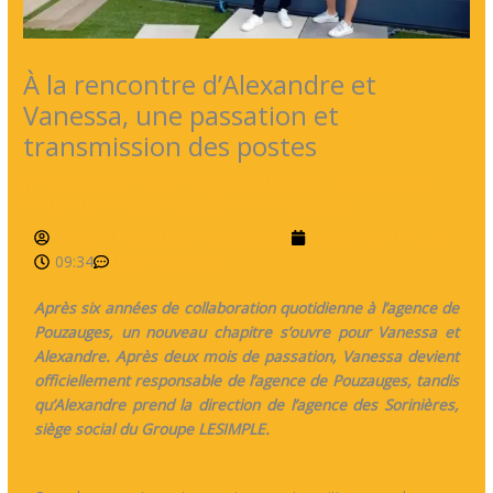
À la rencontre d’Alexandre et
Vanessa, une passation et
transmission des postes
1 commentaire
/
La vie du groupe Lesimple
,
Présentation
métier
/ Par
Groupe Lesimple Communication
Groupe Lesimple Communication
septembre 19, 2025
09:34
Un commentaire
Après six années de collaboration quotidienne à l’agence de
Pouzauges, un nouveau chapitre s’ouvre pour Vanessa et
Alexandre. Après deux mois de passation, Vanessa devient
officiellement responsable de l’agence de Pouzauges, tandis
qu’Alexandre prend la direction de l’agence des Sorinières,
siège social du Groupe LESIMPLE.