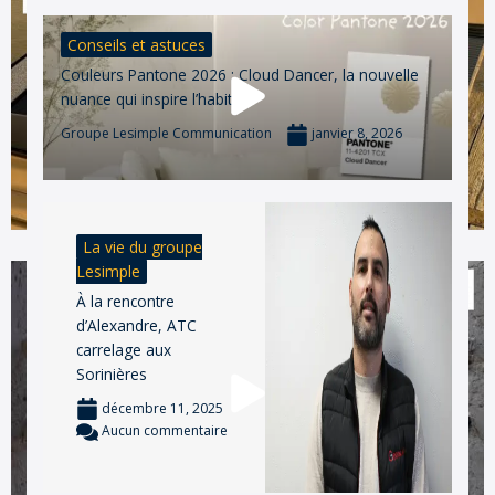
Conseils et astuces
Couleurs Pantone 2026 : Cloud Dancer, la nouvelle
nuance qui inspire l’habitat
Groupe Lesimple Communication
janvier 8, 2026
La vie du groupe
Lesimple
À la rencontre
d’Alexandre, ATC
carrelage aux
Sorinières
décembre 11, 2025
Aucun commentaire