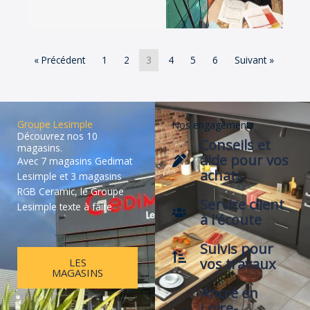
« Précédent
1
2
3
4
5
6
Suivant »
Groupe Lesimple
Nos engagements
Découvrez nos 10
Conseils et
magasins.
aide pour vos
Avec 7 magasins Gedimat
achats
Lesimple et 3 magasins
RGB Ceramic, le Groupe
Service client
Lesimple texte à faire
à l'écoute
Suivis pour
vos travaux
LES
MAGASINS
Ancré en
Loire-