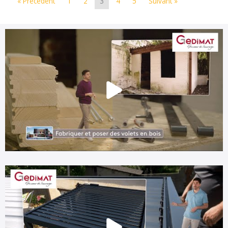
« Précédent
1
2
3
4
5
Suivant »